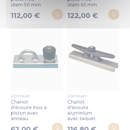
diam 50 mm
diam 65 mm
112,00 €
122,00 €
Garhauer
Garhauer
Chariot
Chariot
d'écoute inox à
d'écoute
piston avec
aluminium
anneau
avec taquet
62,00 €
116,80 €