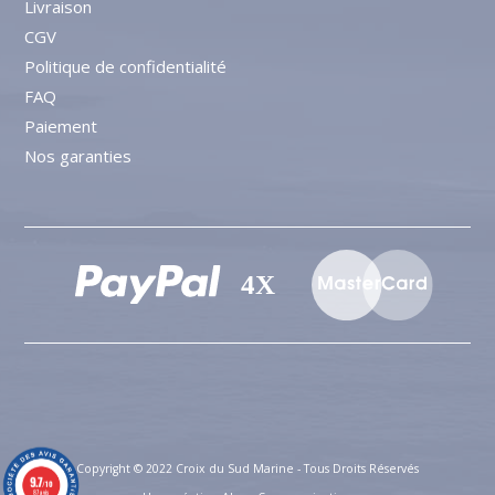
Livraison
319, route du fond du village
Mes avoirs
CGV
74910 BASSY
Mes bons de réduction
Politique de confidentialité
France
FAQ
Paiement
Nos garanties
Copyright © 2022 Croix du Sud Marine - Tous Droits Réservés
9.7
/10
87 avis