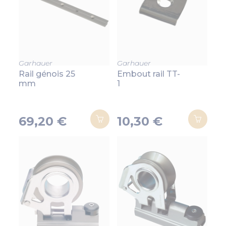
Garhauer
Garhauer
Rail génois 25
Embout rail TT-
mm
1
69,20 €
10,30 €