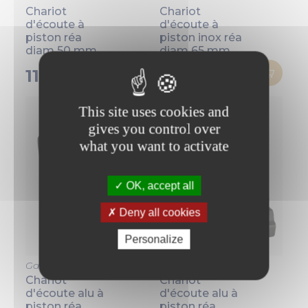
Chariot
Chariot
d'écoute à
d'écoute à
piston réa
piston inox réa
diam 50 mm
diam 65 mm
112,00 €
122,00 €
This site uses cookies and
gives you control over
what you want to activate
OK, accept all
Deny all cookies
Personalize
Garhauer
Garhauer
Chariot
Chariot
d'écoute alu à
d'écoute alu à
piston réa
piston réa