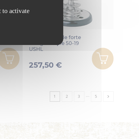
 to activate
Garhauer
Poulie verticale forte
charge simple 50-19
USHL
257,50 €
…
1
2
3
5