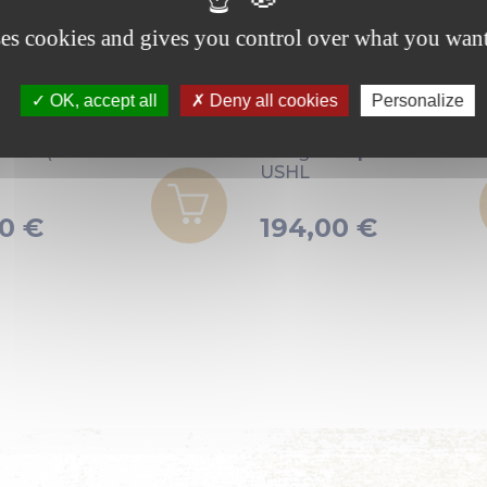
ses cookies and gives you control over what you want
OK, accept all
Deny all cookies
Personalize
r
Garhauer
erticale à
Poulie verticale forte
60-20 (réa
charge simple 40-19
USHL
70 €
194,00 €