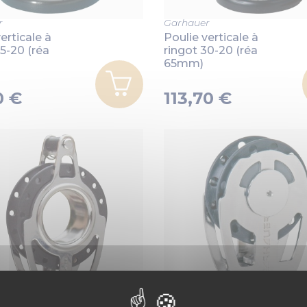
r
Garhauer
erticale à
Poulie verticale à
25-20 (réa
ringot 30-20 (réa
65mm)
0 €
113,70 €