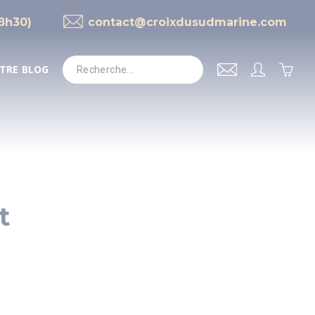
18h30)
contact@croixdusudmarine.com
TRE BLOG
t