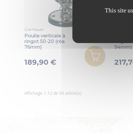
This site u
Garhauer
Garhaue
Poulie verticale à
Poulie v
ringot 50-20 (réa
ringot 
76mm)
94mm)
189,90 €
217,
Affichage 1-12 de 60 article(s)