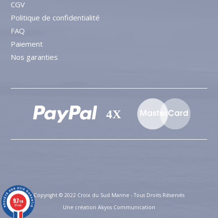
Mes avoirs
CGV
74910 BASSY
Mes bons de réduction
Politique de confidentialité
France
FAQ
Paiement
Nos garanties
Copyright © 2022 Croix du Sud Marine - Tous Droits Réservés
9.7
/10
87 avis
Une création
Akyos Communication