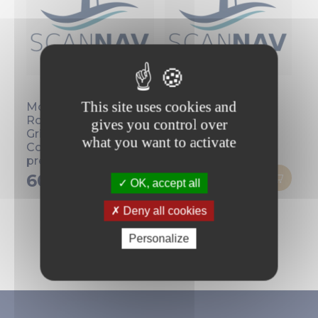
This site uses cookies and
Module
Module
Routage (
AIS/ASN/ARPA
gives you control over
Gribs et
what you want to activate
Courants au
préalable)
60,00 €
60,00 €
OK, accept all
Deny all cookies
Personalize