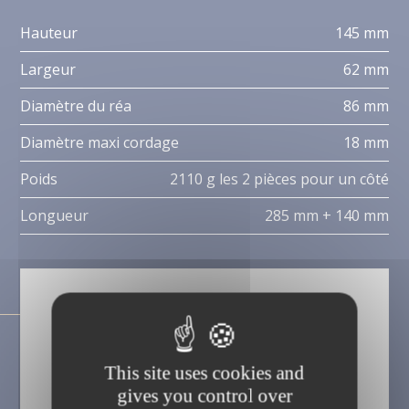
Hauteur
145 mm
Largeur
62 mm
Diamètre du réa
86 mm
Diamètre maxi cordage
18 mm
Poids
2110 g les 2 pièces pour un côté
Longueur
285 mm + 140 mm
This site uses cookies and
gives you control over