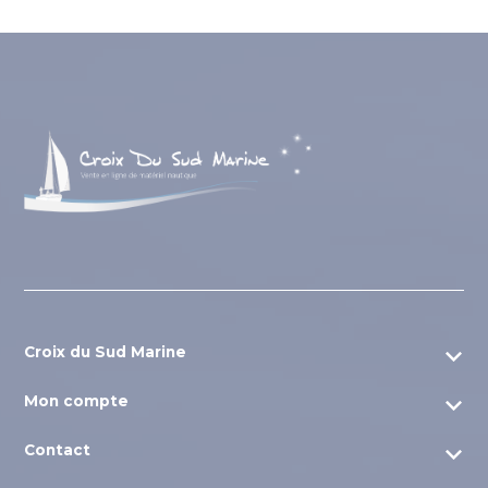
Croix du Sud Marine
Nos sites amis
Mon compte
Qui sommes-nous ?
Mon compte
Contact
Nos ambassadeurs
Mes commandes
Nos vidéos