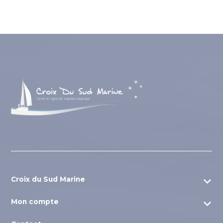
Croix du Sud Marine
Nos sites amis
Mon compte
Qui sommes-nous ?
Mon compte