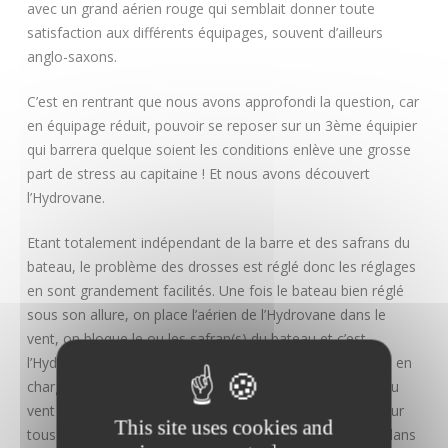
avec un grand aérien rouge qui semblait donner toute
satisfaction aux différents équipages, souvent d’ailleurs
anglo-saxons.
C’est en rentrant que nous avons approfondi la question, car
en équipage réduit, pouvoir se reposer sur un 3ème équipier
qui barrera quelque soient les conditions enlève une grosse
part de stress au capitaine ! Et nous avons découvert
l’Hydrovane.
Etant totalement indépendant de la barre et des safrans du
bateau, le problème des drosses est réglé donc les réglages
en sont grandement facilités. Une fois le bateau bien réglé
sous son allure, on place l’aérien de l’Hydrovane dans le
vent, on bloque le ou les safran(s) du bateau et c’est
l’Hydrovane qui, avec son propre safran, prend le bateau en
charge. Les réglages pour un changement de direction du
vent ou pour un changement de cap se font, comme pour
This site uses cookies and
tous les régulateurs d’allure, en faisant pivoter l’aérien ; dans